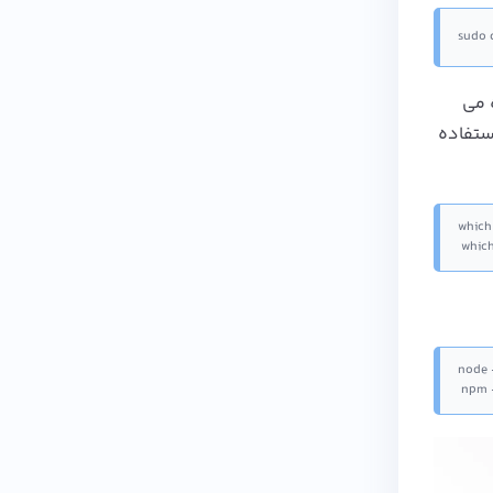
sudo 
 مشاهده می
 فرآیند نصب کامل شد، نصب Node.js خود را با استفاده
whic
npm 