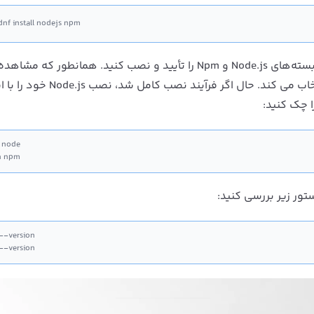
dnf install nodejs npm
اکنون باید «y» را تایپ کرده و «Enter» را فشار دهید تا بسته‌های Node.js و Npm را تأیید و نصب کنید. همانطور که
کنید این دستور Nodejs 14.x را از مخزن AppStream انتخاب می کند. حال اگر
h npm
--version