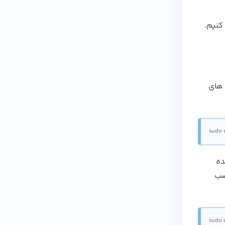
سی کنیم.
ماژول های
sudo d
Co انتخاب شده
صب
sudo 