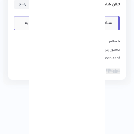
ترلان شاهماری
۱۴۰۱-۰۳-۲۸ ۲۰:۰۰:۵۶
پاسخ
سلام چرا با خطای پیش فرض 404 در صفحه ورود به
سیستم...
با سلام
دستور زیر را امتحان کنید:
sh /scripts/cwpsrv_rebuild_user_conf
0
0