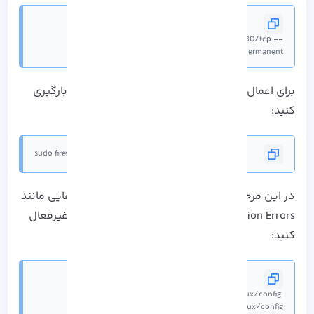
sudo firewall-cmd --zone=public --add-port=80/tcp --
permanent
برای اعمال شدن تنظیمات جدید، فایروال را مجدد بارگیری
کنید:
sudo firewall-cmd --reload
در این مرحله باید برای جلوگیری از رخ دادن خطا هایی مانند
Write Permission Errors، لازم است تا SELinux را غیرفعال
کنید:
sudo sed -i 's/enforcing/disabled/g' /etc/selinux/config 