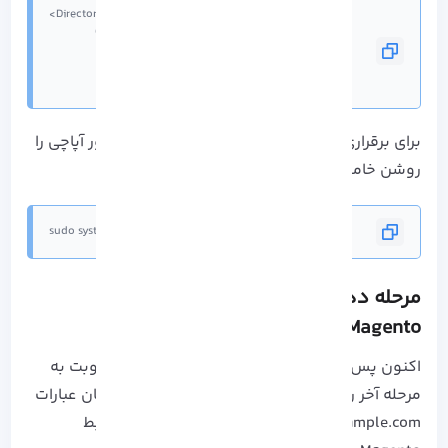
</VirtualHost>
برای برقراری تنظیماتی که انجام داده ایم وب سرور آپاچی را
روشن خاموش کنید:
sudo systemctl restart httpd
مرحله دهم: از Web Installer برای نصب
Magento استفاده کنید.
اکنون پس از مراحل بالا در نحوه نصب Magento نوبت به
مرحله آخر رسیده است! در مرورگر مورد استفاده تان عبارات
http://example.com را تایپ کنید و شرایط و ضوابط