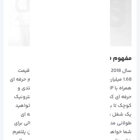
مفهوم Magento چیست؟
سال 2018 بود که Adobe نرم افزار Magento را به قیمت
1.68 میلیارد دلار خریداری کرد، Magento یک پلتفرم حرفه ای
همراه با PHP داخلی است که به برنامه نویسان مبتدی و
حرفه ای کمک می کند تا وب سایت های تجارت الکترونیک
کوچک تا بزرگ خود را ایجاد کنند. اگر شما نیز می خواهید
یک شغل بر بستر یک سایت تجارت الکترونیک حرفه ای
طولانی مدت ایجاد کنید، Magento یک پیشنهاد عالی برای
شما خواهد بود. زیرا این پلتفرم رایگان و از بهترین پلتفرم