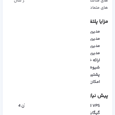
های مناسب برای راه اندازی یک فروشگاه آنلاین در سال
های متمادی می باشد.
مزایا پلتفرم Magento
مدیریت محصولات
مدیریت دسته بندی های مختلف
مدیریت حساب های مشتری
مدیریت موجودی محصولات
ارائه خدمات نوین مشتریان
شیوه پرداخت های مختلف
پشتیبانی بین المللی
امکان ادغام با سرویس گوگل آنالیتیکس
پیش نیاز نصب Magento
Cloud VPS یا
سرور اختصاصی
که حداقل رم آن 4
گیگابایت باشد.