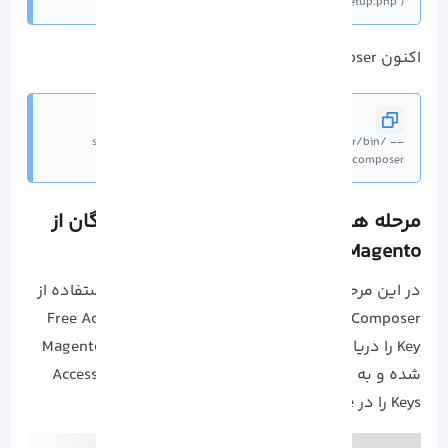
setup.php');"
اکنون Composer آماده نصب خواهد بود:
sudo php composer-setup.php --install-dir=/usr/bin/ --
filename=composer
مرحله هفتم: دریافت کلید دسترسی رایگان از
Magento
در این مرحله از نصب Magento قصد داریم تا با استفاده از
Composer کلید های دستری رایگان یا همان Free Access
Key را دریافت کنیم. ابتدا باید وارد Magento Marketplace
شده و به قسمت My Profile بروید، سپس بخش Access
Keys را در Marketplace بیابید.