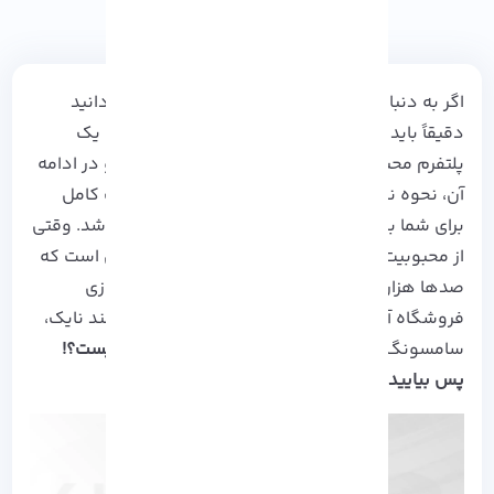
اگر به دنبال یک تجارت الکترونیک هستید و نمی دانید
دقیقاً باید از کجا شروع کنید، این آموزش شما را با یک
پلتفرم محبوب به نام
Magento
آشنا خواهد کرد و در ادامه
آن، نحوه نصب Magento در CentOS 7 را به صورت کامل
برای شما به شیوه
آذرسیس
آموزش داده خواهد شد. وقتی
از محبوبیت Magento صحبت می کنم به این دلیل است که
صدها هزار کسب و کار از این منبع باز برای راه اندازی
فروشگاه آنلاین خود از جمله شرکت های بزرگ مانند نایک،
سامسونگ و … استفاده می کنند.
هیجان انگیز نیست؟!
پس بیایید شروع به بررسی کنیم…