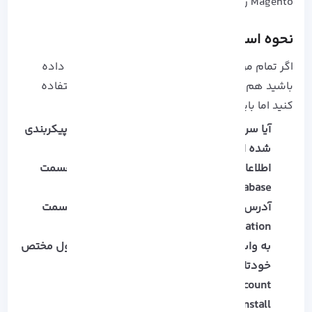
Magento را بپذیرید.
نحوه استفاده از Magento!
اگر تمام مراحل نصب Magento را به درستی انجام داده
باشید هم اکنون می توانید از مزایا این پلتفرم استفاده
کنید اما باید شرایط طیر را بررسی نمایید:
آیا سرور شما به درستی برای نصب Magento پیکربندی
شده است یا خیر؟
اطلاعاتی که در مرحله 5 ایجاد کرده اید را در قسمت
Add a Database وارد کنید.
آدرس فروشگاه و آدرس پنل مدیریت را در قسمت
Web Configuration انتخاب کنید.
به واسطه ایجاد زبان، منطقه زمانی و واحد پول مختص
خودتان اطلاعات را تکمیل کنید.
Admin Account ایجاد کنید.
Install را انتخاب کنید و تمام!