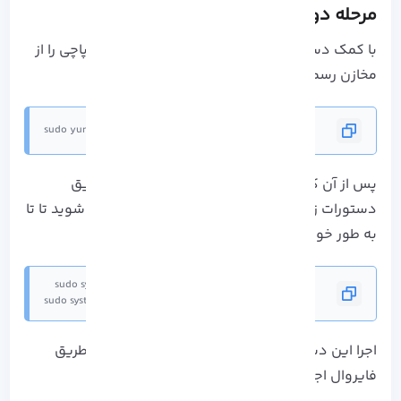
مرحله دوم: نصب وب سرور آپاچی
با کمک دستور زیر به راحتی می توانید وب سرور آپاچی را از
مخازن رسمی نصب کنید:
sudo yum -y install httpd
پس از آن که وب سرور آپاچی را نصب کردید، از طریق
دستورات زیر می توانید آن را فعال کرده و موجب شوید تا تا
به طور خودکار در زمان بوت آغاز شود:
sudo systemctl enable httpd
اجرا این دستور به شما کمک می کند تا بتوانید از طریق
فایروال اجاز دهید به پورت 80 راه پیدا کنید: