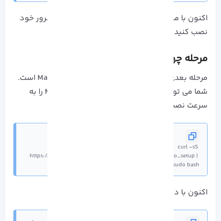
اکنون با موفقیت توانسته اید که PHP را بر روی سرور خود
نصب کنید.
مرحله چهارم: نصب سرور MariaDB
مرحله بعدی از مراحل نصب Magento، نصب MariaDB است.
شما می توانید با اجرا فایل زیر مخزن MariaDB 10.3 را به
سرعت نصب کنید:
curl -sS 
https://downloads.mariadb.com/MariaDB/mariadb_repo_setup | 
sudo bash
اکنون با دستور زیر MariaDB را نصب کنید: