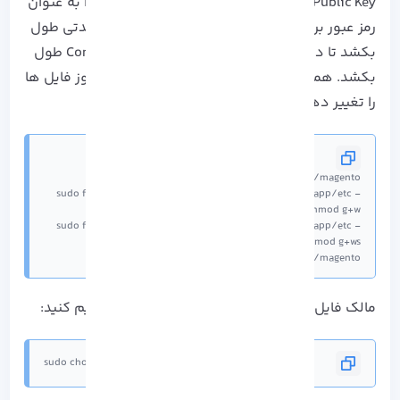
Public Key را به عنوان نام کاربری و Private Key را به عنوان
رمز عبور برای شما قرار می دهد. اما ممکن است مدتی طول
بکشد تا دانلود و نصب تمام وابسته های Composer طول
بکشد. همچنین می توانید طبق نیاز Magento مجوز فایل ها
را تغییر دهید:
sudo find var generated vendor pub/static pub/media app/etc -
sudo find var generated vendor pub/static pub/media app/etc -
sudo chmod u+x bin/magento
مالک فایل ها را بر طبق دستورات کاربر آپاچی تنظیم کنید:
sudo chown -R apache:apache /var/www/magento