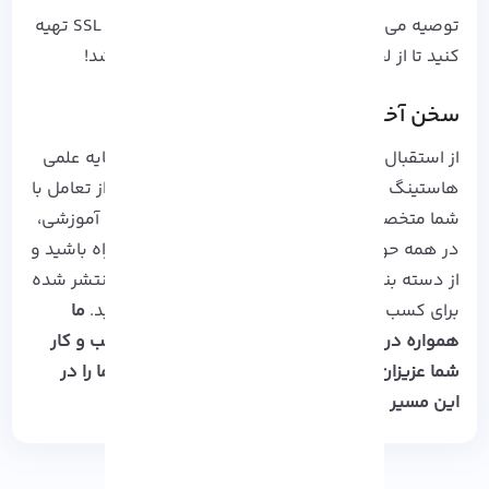
توصیه می کنیم برای امنیت بیشتر یک
گواهینامه SSL
تهیه
کنید تا از لحاظ امنیت اطلاعات خیال تان آسوده باشد!
سخن آخر
از استقبال شما در زمینه وبلاگ های آذرسیس بر پایه علمی
هاستینگ بسیار سپاسگزاریم، فراموش نکنید که از تعامل با
شما متخصصین عزیز در قسمت کامنت های وبلاگ آموزشی،
در همه حوزه ها نهایت لذت را می بریم، با ما همراه باشید و
از دسته بندی های موجود در بخش وبلاگ های منتشر شده
برای کسب اطلاعات و مطالعه بیشتر استفاده نمایید.
ما
همواره در حال تکمیل نحوه ارائه خدمات برای کسب و کار
شما عزیزان هستیم، با نظرات و پیشنهادات خود ما را در
این مسیر پیشرفت یاری نمایید…