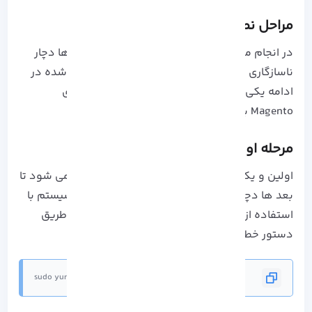
مراحل نصب Magento در CentOS 7
در انجام مراحل نصب Magento دقت کنید تا بعد ها دچار
ناسازگاری و بروز ایرادات نصب نشوید، موارد ذکر شده در
ادامه یکی از بهترین و سریع ترین نحوه نصب های
Magento برای هر کاربر است:
مرحله اول: سیستم را به روز کنید!
اولین و یکی از مهم ترین مراحل نصب که موجب می شود تا
بعد ها دچار ایرادات نصب نشوید، به روز رسانی سیستم با
استفاده از آخرین بسته ها و وصله های امنیتی از طریق
دستور خط زیر می باشد:
sudo yum -y update