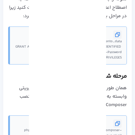
اصطلاح اعتبارنامه نیز نامیده می شوند را یادداشت کنید زیرا
در مراحل بعدی نصب به آن ها نیاز پیدا خواهیم کرد:
GRANT ALL ON magento_data.* TO magento@localhost IDENTIFIED 
FLUSH PRIVILEGES;
مرحله ششم: نصب Composer
همان طور که اطلاع دارید Composer یک ابزار مدیریتی
وابسته به PHP می باشد که می توانید اسکریپت نصب
Composer را از طریق زیر دریافت کنید:
php -r "copy('https://getcomposer.org/installer', 'composer-