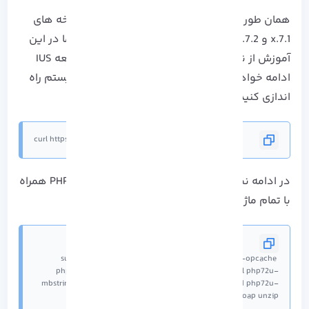
همان طور که می دانید Magento 2 با PHP در نسخه های
7.1.x و 7.2.x. هماهنگ می باشد، به همین دلیل ما در این
آموزش از نصب PHP 7.2.x با استفاده از مخزن جامعه IUS
ادامه خواهیم داد، اما در ابتدا مخزن IUS را در سیستم راه
اندازی کنید:
curl https://setup.ius.io | sudo bash
در ادامه نصب Magento باید با اجرای دستور، PHP 7.2 همراه
با تمام ماژول های مورد نیاز نصب را انجام دهید:
sudo yum -y install php72u php72u-pdo php72u-opcache 
php72u-xml php72u-gd php72u-devel php72u-intl php72u-
mbstring php72u-json php72u-iconv php72u-mysqlnd php72u-
fpm php72u-bcmath php72u-soap unzip