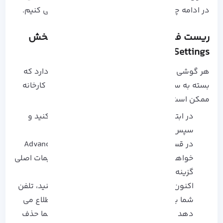
در ادامه چندین روش کاربردی برای آن را بررسی می کنیم.
ریست فکتوری گوشی اندروید از طریق بخش
Settings
هر گوشی اندروید روشی برای پاک کردن اطلاعات دارد که
بسته به سازنده دستگاه، جای گزینه تنظیم مجدد کارخانه
ممکن است متفاوت باشد.
در ابتدا برنامه تنظیمات را در گوشی خود باز کنید و
سپس به بخش System بروید.
در قسمت System گزینه های Reset را در Advanced
خواهید دید. گوشی های سامسونگ در تنظیمات اصلی
گزینه های Backup و Reset را دارند.
اکنون گزینه Erase all data را مشاهده می کنید، تلفن
شما برای تایید درخواست می کند و به شما اطلاع می
دهد که همه چیز در حافظه داخلی گوشی شما حذف