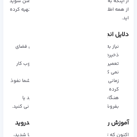
از اینکه به پاک کردن تلفن
Android
بپردازید، مطمئن شوید
از همه اطلاعات و داده های خود نسخه پشتیبان تهیه کرده
اید.
دلایل انجام ریست فکتوری
نیاز به پاک کردن فضای حافظه برای آزاد شدن فضای
ذخیره سازی
تعمیر کردن گوشی اندروید که به شکل مطلوب کار
نمی کند.
زمانی که ویروس یا بدافزاری که به دستگاه شما نفوذ
کرده باشد.
هنگامی که گوشی را به شخص دیگری بدهید یا
بفروشید باید آن را به تنظیمات کارخانه بازنشانی کنید.
آموزش ریست فکتوری در گوشی های اندروید
اکنون که تا حدودی با مفهوم ریست فکتوری آشنا شدید،