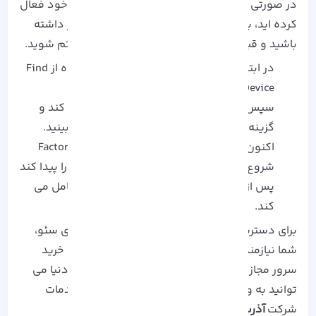
در صورتی که احراز هویت دو مرحله ای را در تلفن خود فعال
کرده اید، باید یک تلفن پشتیبان یا کد پشتیبان نیز داشته
باشید و قبل از فرآیند بازنشانی کارخانه وارد سیستم شوید.
در ابتدا برای پاک کردن گوشی خود با استفاده از Find
My Device، به android.com/find بروید.
سپس Google سعی تلفن شما را جستجو می کند و
گزینه‌ای را در زیر برای پاک کردن دستگاه می‌بینید.
اکنون بر روی آن کلیک کنید تا فرآیند Factory Reset
شروع شود. اگر Google نتواند مکان گوشی را پیدا کند
پس از یافتن گوشی، فرآیند پاک کردن آن را کامل می
کند.
برای دسترسی بدون محدودیت و آسان به ابزار های سئو،
شما نیازمند
سرور مجازی ویندوز
خواهید بود. برای خرید
سرور مجازی ویندوز با لوکیشن دلخواه از سرتاسر دنیا می
توانید به وب سایت آذرسیس مراجعه کرده و از خدمات
شرکت
آذرسیس
بهره مند شوید.