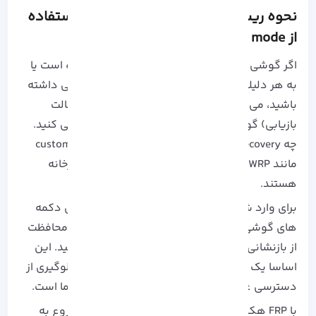
نحوه ریست فکتوری گوشی اندروید با استفاده
از recovery mode
اگر گوشی شما به درستی کار نمی کند یا کند شده است یا
به هر دلیلی نمی توانید به تنظیمات تلفن دسترسی داشته
باشید، می توانید با استفاده از recovery mode (حالت
بازیابی) گوشی خود را به تنظیمات کارخانه بازنشانی کنید.
چه stock recovery داشته باشید یا یک custom recovery
مانند TWRP، هر دو دارای گزینه های بازنشانی کارخانه
هستند.
برای وارد شدن به حالت recovery، به ترکیب بعضی دکمه
های گوشی نیاز دارید. قبل از شروع باید در مورد محافظت
از بازنشانی به تنظیمات کارخانه (FRP) اندروید بدانید. این
اساسا یک ویژگی امنیتی می باشد که به منظور جلوگیری از
دسترسی غیرمجاز دیگران به تلفن و داده های شما است.
با FRP هکر نمی تواند گوشی شما را پاک کند و شروع به