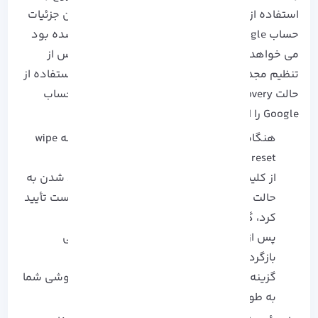
استفاده از آن کند. اگر FRP کار می کند، تلفن همان جزئیات
حساب Google را که قبل از پاک کردن وارد تلفن شده بود
می خواهد. به همین دلیل اگر نمی‌خواهید FRP پس از
تنظیم مجدد کارخانه مشکلاتی ایجاد کند، قبل از استفاده از
حالت recovery برای پاک کردن، مطمئن شوید که حساب
Google را از تلفن خود حذف کرده‌اید.
هنگامی که در حالت بازیابی قرار گرفتید، گزینه wipe
data/factory reset را مشاهده خواهید کرد.
از کلیدهای تنظیم صدا و دکمه پاور برای وارد شدن به
حالت ریکاوری استفاده کنید، اگر تلفن درخواست تأیید
کرد، گزینه yes را انتخاب کنید.
پس از اتمام بازنشانی کارخانه، به حالت بازیابی
بازگردانده می شوید.
گزینه Reboot System Now را انتخاب کنید، گوشی شما
به طور معمول boot می شود.