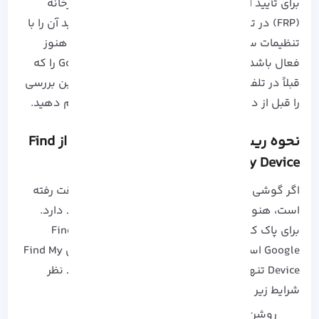
برای تأیید اینکه محافظت بازنشانی به تنظیمات کارخانه
(FRP) در تلفن شما غیرفعال شده است، سعی کنید آن را با
تنظیمات ساختگی تنظیم کنید. در صورتی که FRP هنوز
فعال باشد، از شما خواسته می شود حساب Google را که
قبلاً در تلفن استفاده می کردید وارد کنید. حتما این بررسی
را قبل از دادن گوشی خود به شخص دیگری انجام دهید.
نحوه ریست فکتوری اندروید با استفاده از Find
My Device
اگر گوشی اندرویدی خود را گم کرده اید یا به سرقت رفته
است، هنوز راهی برای پاک کردن اطلاعات آن وجود دارد.
برای پاک کردن آن می‌توانید از ویژگی Find My Device
Google استفاده کنید. پاک کردن دستگاه از طریق Find My
Device تنها در صورتی کار می کند که گوشی مورد نظر
شرایط زیر را داشته باشد:
روشن بودن گوشی