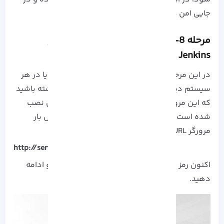
جایی امن ذخیره کنید.
مرحله 8- دسترسی به رابط وب نرم افزار
Jenkins
در این مرحله یک مرورگر محلی را در سیستم خود یا در هر
سیستم دیگری که می خواهید باز کنید، توجه داشته باشید
که این مرورگر باید به آدرس IP سیستمی که در آن نصب
شده است دسترسی داشته باشد. در قسمت آدرس بار
مرورگر URL زیر را تایپ کنید:
http://server-ip-address:8080
اکنون رمز عبوری که در دست دارید را وارد کرده و ادامه
دهید.