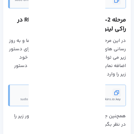
sudo dnf install java-1.8.0-openjdk -y
مرحله 2- اضافه کردن مخزن
RPM Jenkins
در
راکی لینوکس
در این مرحله با ایجاد یک مخزن می توانید بسته ها و به روز
رسانی های نرم افزار را دریافت و نصب کنید، با اجرای دستور
زیر می توانید
مخزن RPM
را در سیستم عامل راکی خود
اضافه نمایید. بنابراین برای اضافه کردن کلید
GPG دستور
زیر را وارد کنید:
sudo rpm --import https://pkg.jenkins.io/redhat/jenkins.io.key
همچنین جهت اضافه کردن مخزن می توانید دستور زیر را
در نظر بگیرید: