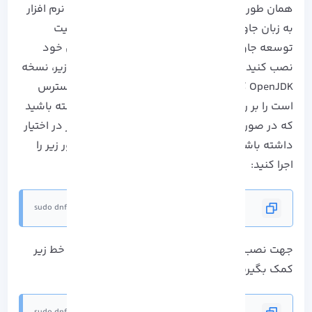
همان طور که در ابتدای آموزش نیز اشاره شد این نرم افزار
به زبان جاوا نوشته شده است، بنابراین باید یک کیت
توسعه جاوا را بر روی سیستم عامل راکی لینوکس خود
نصب کنید. در این مرحله می توانید با اجرا دستور زیر، نسخه
OpenJDK
که در مخزن رسمی لینوکس نیز قابل دسترس
است را بر روی سیستم خود نصب کنید، توجه داشته باشید
که در صورت نیاز می توانید نسخه های قبلی را نیز در اختیار
داشته باشید. پس برای دستور نصب جاوا 11 دستور زیر را
اجرا کنید:
sudo dnf install java-11-openjdk -y
جهت نصب جاوا 8 و نسخه های قبلی می توانید از خط زیر
کمک بگیرید: