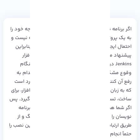
اگر برنامه نویسان حرفه ای بخواهند به تنهایی توجه خود را
به یک پروژه معطوف کنند، انجام این کار به صرفه نیست و
احتمال ایجاد باگ و خطا های بسیاری وجود دارد! بنابراین
پیشنهاد ما به برنامه نویسان این است که از نرم افزار
Jenkins
در پروژه های خود استفاده کنند تا در هنگام
وقوع مشکلات بتوانند سریع تر با همکاری هم اقدام به
رفع آن کنند. این نرم افزار رایگان، متن باز و پرکاربرد است
که به
زبان جاوا
کد نویسی شده و در توسعه نرم افزار، برای
ساخت، تست و استقرار کد مورد استفاده قرار می گیرد. پس
اگر شما هم می خواهید امکان انجام کار گروهی برنامه
نویسان را فراهم کنید تا بتوانید به صورت هماهنگ و از
طریق ارتباطات آنلاین بر روی یک پروژه کار کنید، این نصب را
حتماً انجام دهید.