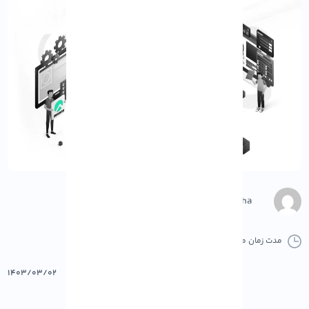
M.Gharepasha
مدت زمان مطالعه :
0 دقیقه
0 کامنت
پرینت
۱۴۰۳/۰۳/۰۲