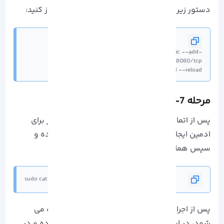
دستور زیر پورت ها را در فایروال
راکی لینوکس
باز کنید:
sudo firewall-cmd --permanent --zone=public --add-
sudo firewall-cmd --reload
مرحله 7- یادداشت رمز عبور ادمین
پس از اتمام فرآیند نصب و پیکربندی، یک رمز عبور برای
ادمین ایجاد می کند تا بتواند دستور زیر را اجرا کرده و
سپس همان را کپی کند:
sudo cat /var/lib/jenkins/secrets/initialAdminPassword
پس از اجرای دستور بالا رمز عبور شما نمایش داده می
شود، در این مرحله باید رمز عبور ادمین را کپی کرده و در