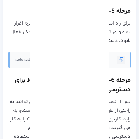
مرحله 5- پیکربندی و راه اندازی سرویس
برای راه اندازی، پیکربندی سرویس و فعال کردن نرم افزار
به طوری که در زمان System Boot نیز به طور خودکار فعال
شود، دستور زیر را فعال کنید:
sudo systemctl enable --now jenkins
مرحله 6- مجاز کردن پورت
Jenkins 8080
برای
دسترسی از یک سیستم راه دور
پس از نصب و اجرای اتوماسیون نرم افزار، شما می توانید به
راحتی از طریق یک مرورگر محلی نصب شده در سیستم، به
رابط کاربری آن دسترسی پیدا کنید. اما اگر سرور CLI را به کار
می گیرید باید از یک مرورگر سیستم از راه دور برای
دسترسی به آن استفاده کنید و برای دسترسی با استفاده