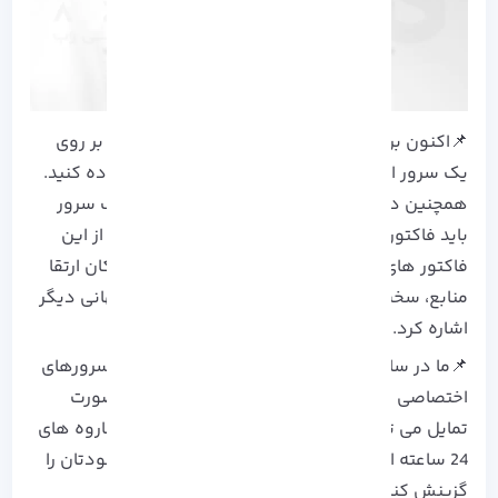
📌اکنون برای بکار گیری Jenkins باید بتوانید آن را بر روی
یک سرور امن و قدرتمند پیاده کرده و از آن استفاده کنید.
همچنین در نظر داشته باشید که در صورت انتخاب سرور
باید فاکتور های زیادی را در نظر داشته باشید، که از این
فاکتور های مهم می توان پهنا باند نا محدود، امکان ارتقا
منابع، سخت افزار قدرتمند و هزاران مزیت های جهانی دیگر
اشاره کرد.
📌ما در سایت آذرسیس انواع
سرورهای مجازی
و
سرورهای
اختصاصی
را برای شما عزیزان ارائه می دهیم، در صورت
تمایل می توانید با مراجعه به سایت و دریافت مشاروه های
24 ساعته از سرور متناسب با اهداف کسب و کار خودتان را
گزینش کنید.