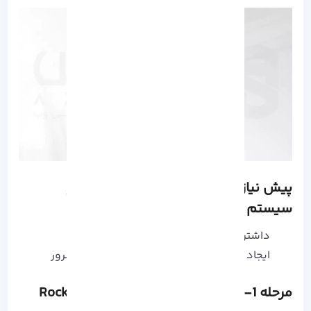
پیش نیاز های نصب نرم افزار
Jenkins بر
سیستم عامل راکی لینوکس
داشتن سیستم عامل راکی لینوکس
ایجاد یک رمز عبور Root پیکربندی شده در سرور
مرحله 1- نصب OpenJDK بر روی Rocky Linux