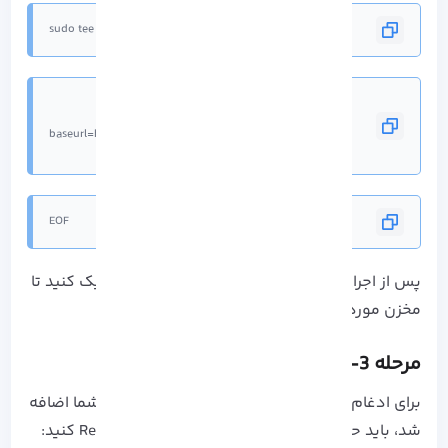
sudo tee /etc/yum.repos.d/jenkins.repo<<EOF
gpgcheck=1
EOF
پس از اجرای دستورات بالا، بر روی گزینه Enter کلیک کنید تا
مخزن مورد نظر ایجاد شود.
مرحله 3- به روز رسانی مخزن سیستم
برای ادغام مخزن جدیدی که به تازگی به سیستم شما اضافه
شد، باید حافظه پنهان مخزن را با دستور زیر Refresh کنید: