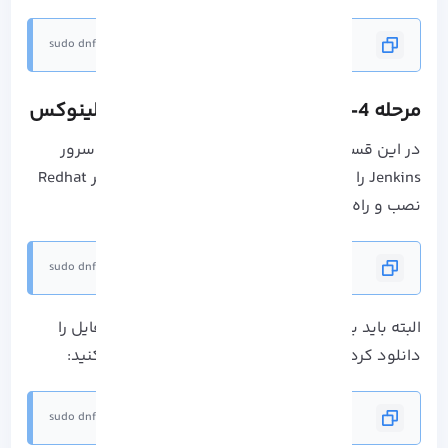
sudo dnf makecache
مرحله 4- دستور نصب
Jenkins در
راکی لینوکس
در این قسمت شما می توانید با اجرای دستور زیر، سرور
Jenkins را در
سیستم عامل های لینوکس مبتنی بر Redhat
نصب و راه اندازی کنید:
sudo dnf install jenkins
البته باید برای نصب بسته
RPM
به دایرکتوری که فایل را
دانلود کرده اید
سوئیچ
کرده و دستور زیر را اجرا کنید:
sudo dnf install ./jenkins-*.noarch.rpm